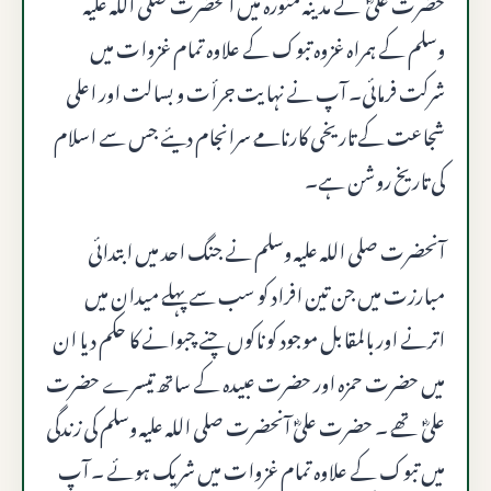
حضرت علیؓ نے مدینہ منورہ میں آنحضرت صلى الله عليه
وسلم کے ہمراہ غزوہ تبوک کے علاوہ تمام غزوات میں
شرکت فرمائی۔ آپ نے نہایت جرأت و بسالت اور اعلی
شجاعت کے تاریخی کارنامے سرانجام دیئے جس سے اسلام
کی تاریخ روشن ہے۔
آنحضرت صلى الله عليه وسلم نے جنگ احد میں ابتدائی
مبارزت میں جن تین افراد کو سب سے پہلے میدان میں
اترنے اور بالمقابل موجود کو ناکوں چنے چبوانے کا حکم دیا ان
میں حضرت حمزہ اور حضرت عبیدہ کے ساتھ تیسرے حضرت
علیؓ تھے ۔ حضرت علیؓ آنحضرت صلى الله عليه وسلم کی زندگی
میں تبوک کے علاوہ تمام غزوات میں شریک ہوئے ۔ آپ