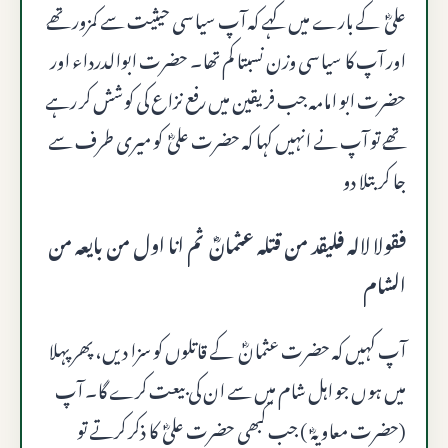
علیؓ کے بارے میں کہے کہ آپ سیاسی حیثیت سے کمزور تھے
اور آپ کا سیاسی وزن نسبتا کم تھا۔ حضرت ابوالدرداء اور
حضرت ابو امامہ جب فریقین میں رفع نزاع کی کوشش کر رہے
تھے تو آپ نے انہیں کہا کہ حضرت علیؓ کو میری طرف سے
جا کر بتلا دو
فقولا لاله فليقد من قتله عثمانؓ ثم انا اول من بايعه من
الشام
آپ کہیں کہ حضرت عثمانؓ کے قاتلوں کو سزا دیں، پھر پہلا
میں ہوں جو اہل شام میں سے ان کی بیعت کرے گا۔ آپ
(حضرت معاویہؓ ) جب کبھی حضرت علیؓ کا ذکر کرتے تو