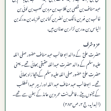
عبد مناف بن قصی بن کلاب بن مرہ بن کعب بن لوئی بن
غالب بن فهر بن مالک بن نضر بن کنانہ بن خزیمہ بن مدرکہ بن
الیاس بن مدر بن نزار بن عدنان ہیں.
عز وشرف
حضرت علیؓ کے والد ابو طالب عبد مناف حضور صلى الله
عليه وسلم کے والد حضرت عبداللہ حقیقی بھائی تھے۔ یعنی
حضرت علیؓ حضور صلى الله عليه وسلم کے چچا زاد بھائی
تھے۔ ابوطالب عبد مناف عبد اللہ اور زبیر عبدالمطلب
کے تینوں بیٹے ، فاطمہ بنت عمر و بن عائذ کے بطن سے تھے۔
(البدایہ، ج ۲، ص۲۸۲)