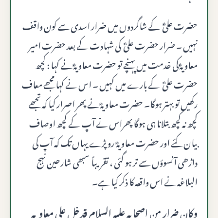
حضرت علیؓ کے شاگردوں میں ضرار اسدی سے کون واقف
نہیں ۔ ضرار حضرت علیؓ کی شہادت کے بعد حضرت امیر
معاویہؓ کی خدمت میں پہنچے تو حضرت معاویہؓ نے کہا : کچھ
حضرت علیؓ کے بارے میں کہیں ۔ اس نے کہا مجھے معاف
رکھیں تو بہتر ہوگا۔ حضرت معاویہؓ نے پھر اصرار کیا کہ تجھے
کچھ نہ کچھ بتلانا ہی ہوگا پھراس نے آپ کے کچھ اوصاف
بیان کئے اور حضرت معاویہؓ رو پڑے یہاں تک کہ آپ کی
داڑھی آنسوؤں سے تر ہو گئی ، تقریباً سبھی شارحین نہج
البلاغہ نے اس واقعہ کا ذکر کیا ہے۔
وكان ضرار من اصحابه عليه السلام قدخل على معاويه