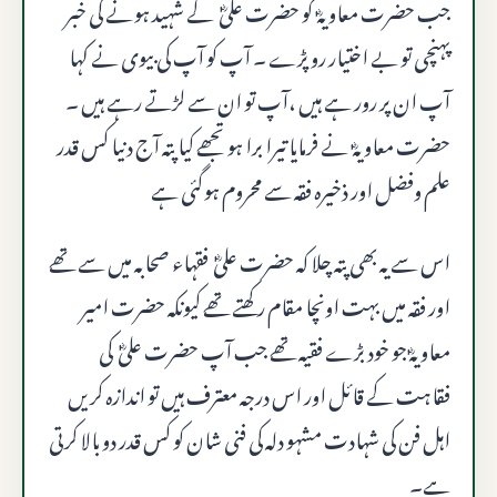
جب حضرت معاویہؓ کو حضرت علیؓ کے شہید ہونے کی خبر
پہنچی تو بے اختیار رو پڑے ۔ آپ کو آپ کی بیوی نے کہا
آپ ان پر رور ہے ہیں ،آپ تو ان سے لڑتے رہے ہیں ۔
حضرت معاویہؓ نے فرمایا تیرا برا ہو تجھے کیا پتہ آج دنیا کس قدر
علم وفضل اور ذخیرہ فقہ سے محروم ہوگئی ہے
اس سے یہ بھی پتہ چلا کہ حضرت علیؓ فقہاء صحابہ میں سے تھے
اور فقہ میں بہت اونچا مقام رکھتے تھے کیونکہ حضرت امیر
معاویہؓ جو خود بڑے فقیہ تھے جب آپ حضرت علیؓ کی
فقاہت کے قائل اور اس درجہ معترف ہیں تو اندازہ کریں
اہل فن کی شہادت مشہو دلہ کی فنی شان کو کس قدر دو بالا کرتی
ہے۔