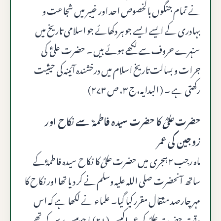
نے تمام جنگوں بالخصوص احد اور خیبر میں شجاعت و
بہادری کے ایسے ایسے جو ہر دکھائے جو اسلامی تاریخ میں
سنہرے حروف سے لکھے ہوئے ہیں ۔ حضرت علیؓ کی
جرات و بسالت تاریخ اسلام میں درخشندہ آئینہ کی حیثیت
رکھتی ہے ۔ ( البدایہ،ج ۳، ص ۲۷۳)
حضرت
علیؓ
کا حضرت سیدہ فاطمہؓ سے نکاح اور
زوجین کی عمر
ماه رجب ۲ ہجری میں حضرت
علیؓ
کا نکاح سیدہ فاطمہؓ کے
ساتھ آنحضرت صلى الله عليه وسلم نے کر دیا تھا اور نکاح کا
مہر چارصد مثقال مقرر کیا گیا۔ علماء نے لکھا ہے کہ اس
وقت حضرت
علیؓ
کی عمر اکیس (۲۱) یا چوبیس برس کی تھی