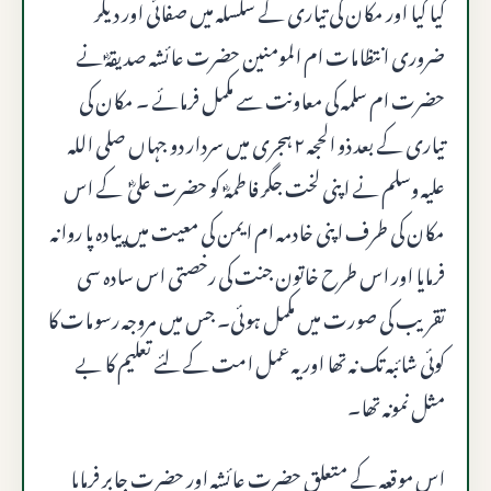
کیا گیا اور مکان کی تیاری کے سلسلہ میں صفائی اور دیگر
ضروری انتظامات ام المومنین حضرت عائشہ صدیقہؓ نے
حضرت ام سلمہ کی معاونت سے مکمل فرمائے ۔ مکان کی
تیاری کے بعد ذو الحجہ ۲ ہجری میں سردار دو جہاں صلى الله
عليه وسلم نے اپنی لخت جگر فاطمہؓ کو حضرت علیؓ کے اس
مکان کی طرف اپنی خادمہ ام ایمن کی معیت میں پیادہ پا روانہ
فرمایا اور اس طرح خاتون جنت کی رخصتی اس سادہ سی
تقریب کی صورت میں مکمل ہوئی۔ جس میں مروجہ رسومات کا
کوئی شائبہ تک نہ تھا اور یہ عمل امت کے لئے تعلیم کا بے
مثل نمونہ تھا۔
اس موقعہ کے متعلق حضرت عائشہ اور حضرت جابر فرمایا