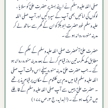
صلى الله عليه وسلم نے اپنے بستر پر حضرت علیؓ کو سلا یا ،
لوگوں کی امانتیں بھی آپ کے سپرد کیں اور آپ صلى الله
عليه وسلم خود حضرت ابو بکرؓ کو ان کے گھر سے ساتھ لے کر
مدینہ منورہ روانہ ہو گئے ۔
حضرت علیؓ آنحضرت صلى الله عليه وسلم کے حکم کے
مطابق مکہ مکرمہ تین روز قیام کرنے کے بعد مدینہ منورہ روانہ ہو
گئے ۔ جب حضرت علیؓ مدینہ منورہ پہنچے اس وقت آپ صلى
الله عليه وسلم قبا میں مدم بن کلثوم کے مکان پر قیام پذیر تھے
۔ حضرت علیؓ یہیں سے آپ صلى الله عليه وسلم کے قافلے
میں شریک ہو گئے ۔ (البدایہ، ج ۳، ص ۱۷۷)