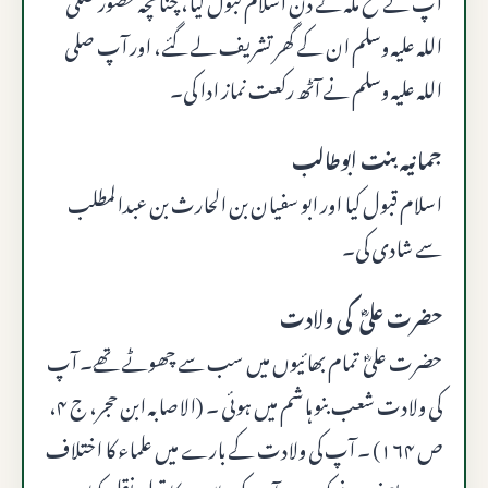
الله عليه وسلم ان کے گھر تشریف لے گئے، اور آپ صلى
الله عليه وسلم نے آٹھ رکعت نماز ادا کی۔
جمانیہ بنت ابوطالب
اسلام قبول کیا اور ابو سفیان بن الحارث بن عبدالمطلب
سے شادی کی۔
حضرت علیؓ کی ولادت
حضرت علیؓ تمام بھائیوں میں سب سے چھوٹے تھے۔ آپ
کی ولادت شعب بنو ہاشم میں ہوئی ۔ (الاصابہ ابن حجر، ج ۴،
ص ۱۶۴) ۔ آپ کی ولادت کے بارے میں علماء کا اختلاف