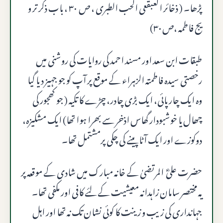
پڑھا۔ ( ذخائر العبقعی الحب الطبری ، ص ۳۰ ، باب ذکر تر و
یج فاطمه ،ص۳۰)
طبقات ابن سعد اور مسند احمد کی روایات کی روشنی میں
رخصتی سیدہ فاطمتہ الزہراء کے موقع پر آپ کو جو جہیز دیا گیا
وہ ایک چارپائی، ایک بڑی چادر، چڑے کا تکیہ ( جو کھجور کی
چھال یا خوشبودار گھاس اذخر سے بھرا ہوا تھا) ایک مشکیزہ،
دوکوزے اور ایک آٹا پینے کی چکی پرمشتمل تھا۔
حضرت علیؓ المرتضیٰ کے خانہ مبارک میں شادی کے موقعہ پر
یہ مختصر سامان زاہدانہ معیشیت کے لئے کافی اور مکفی تھا۔
جہانداری کی زیب و زینت کا کوئی نشان تک نہ تھا اور اہل