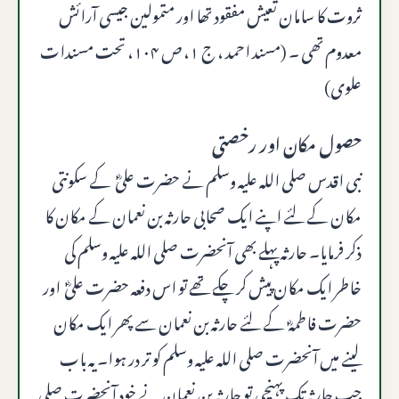
ثروت کا سامان تعیش مفقود تھا اور متمولین جیسی آرائش
معدوم تھی ۔ (مسند احمد ، ج ۱، ص ۱۰۴، تحت مسندات
علوی)
حصول مکان اور رخصتی
نبی اقدس صلى الله عليه وسلم نے حضرت علیؓ کے سکونتی
مکان کے لئے اپنے ایک صحابی حارثہ بن نعمان کے مکان کا
ذکر فرمایا۔ حارثہ پہلے بھی آنحضرت صلى الله عليه وسلم کی
خاطر ایک مکان پیش کر چکے تھے تو اس دفعہ حضرت علیؓ اور
حضرت فاطمہؓ کے لئے حارثہ بن نعمان سے پھر ایک مکان
لینے میں آنحضرت صلى الله عليه وسلم کو تر در ہوا۔ یہ باب
جب حارثہ تک پہنچی تو حارثہ بن نعمان نے خود آنحضرت صلى