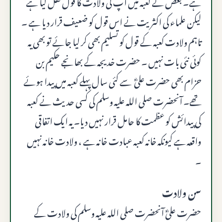
ہے۔ بعض نے کعبہ میں آپ کی ولادت کا قول نقل کیا ہے
لیکن علماء کی اکثریت نے اس قول کو ضعیف قرار دیا ہے ۔
تاہم ولادت کعبہ کے قول کو تسلیم بھی کر لیا جائے تو بھی یہ
کوئی نئی بات نہیں ۔ حضرت خدیجہ کے بھانجے حکیم بن
حزام بھی حضرت علیؓ سے کئی سال پہلے کعبہ میں پیدا ہوئے
تھے۔ آنحضرت صلى الله عليه وسلم کی کسی حدیث نے کعبہ
کی پیدائش کو عظمت کا حامل قرار نہیں دیا۔ یہ ایک اتفاقی
واقعہ ہے کیونکہ خانہ کعبہ عبادت خانہ ہے ، ولادت خانہ نہیں
۔
سن ولادت
حضرت علیؓ آنحضرت صلى الله عليه وسلم کی ولادت کے