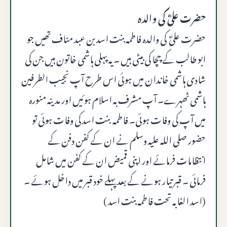
حضرت علیؓ کی والده
حضرت علیؓ کی والدہ فاطمہ بنت اسد بن عبد مناف تھیں جو
ابو طالب کے چچا کی بیٹی ہیں ۔ یہ پہلی ہاشمی خاتون ہیں جن کی
شادی ہاشمی خاندان میں ہوئی اس طرح آپ نجیب الطرفین
ہاشمی ٹھہرے۔ آپ مشرف بہ اسلام ہوئیں اور مدینہ منورہ
میں آپ کی وفات ہوئی۔ فاطمہ بنت اسد کی وفات ہوئی تو
حضور صلى الله عليه وسلم نے ان کے کفن دفن کے
انتظامات فرمائے اور اپنی قمیض ان کے کفن میں شامل
فرمائی ۔ قبر تیار ہونے کے بعد پہلے خود قبر میں داخل ہوئے ۔
(اسد الغابہ تحت فاطمہ بنت اسد )