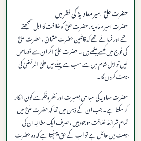
حضرت علیؓ امیر معاویہؓ کی نظر میں
حضرت امیر معاویہؓ ، حضرت علیؓ کو خلافت کا اہل سمجھتے
تھے اور فرماتے تھے کہ قاتلین حضرت عثمانؓ ، حضرت علیؓ
کی فوج میں گھسے بیٹھے ہیں ۔ حضرت علیؓ اگر ان سے قصاص
لیں تو اہل شام میں سے سب سے پہلے میں علیؓ المرتضیٰ کی
بیعت کروں گا۔
حضرت معاویہ کی سیاسی بصیرت اور نظر وفکر سے کون انکار
کر سکتا ہے۔ جب ان کے ذہن میں تھا کہ حضرت علیؓ میں
تمام شرائط خلافت موجود ہیں ، صرف ایک مطالبہ ان کی
بیعت میں حائل ہے تو اب کے حق پہنچتا ہے کہ وہ حضرت