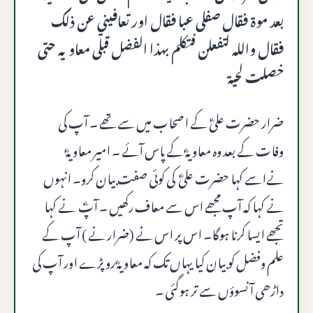
بعد موة فقال صفلی عبا فقال اور تعافيني عن ذلك
فقال والله لتفعلن فتكلم بهذا الفضل قبلى معاويه حتى
خصلت لحية
ضرار حضرت علیؓ کے اصحاب میں سے تھے ۔ آپ کی
وفات کے بعد وہ معاویہؓ کے پاس آئے ۔ امیر معاویہؓ
نےاسے کہا حضرت علیؓ کی کوئی صفت بیان کرو۔ انہوں
نے کہا کہ آپ مجھے اس سے معاف رکھیں ۔ آپؓ نے کہا
تجھے ایسا کرنا ہوگا۔ اس پر اس نے (ضرار نے ) آپ کے
علم وفضل کو بیان کیا یہاں تک کہ معاویہؓ رو پڑے اور آپ کی
داڑھی آنسوؤں سے تر ہوگئی ۔