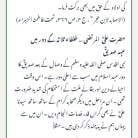
کی اولاد کے حق میں بھی برکت فرما۔
(الاصابه لابن حجر ” ، ج ۴، ص ۳۶۶، تحت فاطمتہ الزہراء)
حضرت علیؓ المرتضی … خلفاء ثلاثہ کے دور میں
عہد صدیقؓ
نبی اقدس صلى الله عليه وسلم کے وصال کے بعد صدیقؓ کا
دور عہد اسلام میں سب سے اعلیٰ دور ہے۔ اس وقت
احیائے دین اور بقائے ملت کے استحکام کی شدید ضرورت
تھی ۔ ان مراحل میں دیگر صحابہ کرام کے ساتھ ساتھ سیدنا
علیؓ نے بھی گراں قدر خدمات انجام دیں ۔ ان میں سے
یہاں ہم نے یہ چند ذکر کر دی ہیں ۔ مثلاً