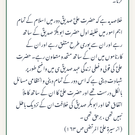
خلاصہ یہ ہے کہ حضرت علیؓ صدیقؓ دور میں اسلام کے تمام
اہم امور میں خلیفہ اول حضرت ابو بکرؓ صدیقؓ کے ساتھ
رہے اور ان سے پوری طرح متفق رہے اور ان کے
کارناموں میں ان کے ساتھ متحد و متعاون رہے۔ حضرت
علیؓ کی قولی و فعلی زندگی عہد صدیقؓ ی میں واضح طور پر
شہادت دیتی ہے کہ اس دور کے تمام دینی و انتظامی مسائل
بالکل درست تھے اور حضرت علیؓ کا ان کے ساتھ کاملاً
اتفاق تھا اور ابو بکر صدیقؓ کی خلافت ان کے نزدیک باطل
نہیں تھی ، برحق تھی ۔
( از سیرۃ علیؓ المرتضی ص ۱۶۳)