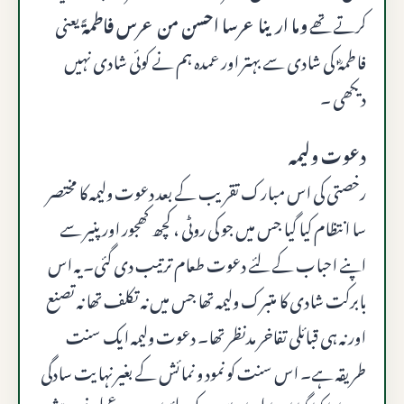
کرتے تھے
وما ارينا عرسا احسن من عرس فاطمةً
یعنی
فاطمہؓ کی شادی سے بہتر اور عمدہ ہم نے کوئی شادی نہیں
دیکھی ۔
دعوت ولیمہ
رخصتی کی اس مبارک تقریب کے بعد دعوت ولیمہ کا مختصر
سا انتظام کیا گیا جس میں جو کی روٹی ، کچھ کھجور اور پنیر سے
اپنے احباب کے لئے دعوت طعام ترتیب دی گئی۔ یہ اس
بابرکت شادی کا متبرک ولیمہ تھا جس میں نہ تکلف تھا نہ تصنع
اور نہ ہی قبائلی تفاخر مدنظر تھا۔ دعوت ولیمہ ایک سنت
طریقہ ہے۔ اس سنت کو نمود و نمائش کے بغیر نہایت سادگی