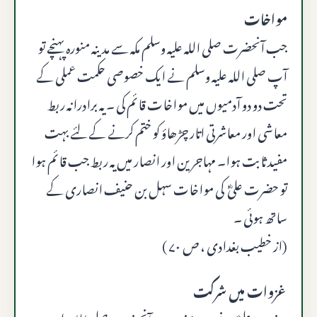
مواخات
جب آنحضرت صلى الله عليه وسلم مکہ سے مدینہ منورہ پہنچے تو
آپ صلى الله عليه وسلم نے ایک خصوصی حکمت عملی کے
تحت دو دو آدمیوں میں مواخات قائم کی ۔ یہ برادرانہ ربط
معاشی اور معاشرتی اتار چڑھاؤ کو ختم کرنے کے لئے بہت
مفید ثابت ہوا۔ مہاجرین اور انصار میں یہ ربط جب قائم ہوا
تو حضرت علیؓ کی مواخات سہل بن حنیف انصاری کے
ساتھ ہوئی ۔
(از خطیب بغدادی ، ص ۷۰ )
غزوات میں شرکت