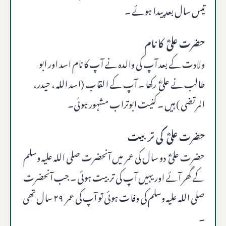
تیس سال بعد پیدا ہوئے ۔
حضرت علیؓ کا نام
ولادت کے بعد آپ کی والدہ نے آپ کا نام اسد اور ابو
طالب نے علیؓ رکھا ۔ آپ کے القاب (اسد اللہ ، حیدر،
المرتضی ) ہیں ۔ کنیت ابوتراب مشہور ہوئی۔
حضرت علیؓ کی تربیت
حضرت علیؓ دو سال کی عمر میں آنحضرت صلى الله عليه وسلم
کے گھر آئے اور یہیں آپ کی تربیت ہوئی ۔ جب آنحضرت
صلى الله عليه وسلم کی وفات ہوئی تو آپ کی عمر ۲۹ سال تھی
۔