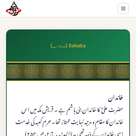
Sahaba (صحابی)
خاندان
حضرت علیؓ کا خاندان بنی ہاشم ہے ۔ قریش مکہ میں اس
خاندان کا مقام و مرتبہ نہایت ممتاز تھا۔ حرم کعبہ کی خدمت
اسی خاندان کے ذمہ تھی ۔ (البدایہ ، ج ۲، ص ۲۵۴)