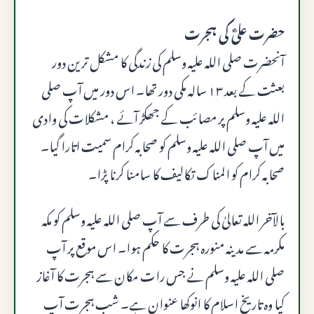
حضرت علیؓ کی ہجرت
آنحضرت صلى الله عليه وسلم کی زندگی کا مشکل ترین دور
بعثت کے بعد ۱۳ سالہ مکی دور تھا۔ اس دور میں آپ صلى
الله عليه وسلم پر مصائب کے جھکڑ آئے ، مشکلات کی وادی
میں آپ صلى الله عليه وسلم کو صحابہ کرام سمیت اتارا گیا۔
صحابہ کرام کو المناک تکالیف کا سامنا کرنا پڑا۔
بالآخر اللہ تعالیٰ کی طرف سے آپ صلى الله عليه وسلم کو مکہ
مکرمہ سے مدینہ منورہ ہجرت کا حکم ہوا۔ اس موقع پر آپ
صلى الله عليه وسلم نے جس رات مکان سے ہجرت کا آغاز
کیا وہ تاریخ اسلام کا انوکھا عنوان ہے۔ شب ہجرت آپ