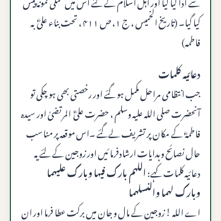
سے ادا کیا گیا اور اہل اسلام کے لئے اس میں عملی نمونہ پیش
کیا گیا۔ (تاریخ الخمیس ، ج ۱، ص ۴۱۱ ، تحت بناء علیؓ به
فاطمه)
دعائیہ کلمات
جب انتظامی مراحل مکمل ہو گئے اور رخصتی بھی ہو چکی تو
آنحضرت صلى الله عليه وسلم ، حضرت علیؓ المرتضیٰ اور سیدہ
فاطمہؓ کے مکان پر تشریف لےگئے ۔اس موقعہ پر مناسب
حال نصائح و ہدایات ارشادفرما ئیں اور زوجین کے لئے یہ
دعائیہ کلمات کہے:
اللهم بارك فيها وبارك عليهما
وبارك لهما والنسلهما
اے اللہ ! زوجین کے مال و جان میں برکت عطا فرما اور ان