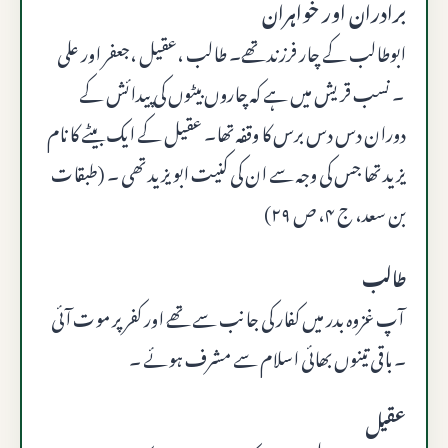
برادران اور خواہران
ابوطالب کے چار فرزند تھے۔ طالب ،عقیل ،جعفر اور علی
۔ نسب قریش میں ہے کہ چاروں بیٹوں کی پیدائش کے
دوران دس دس برس کا وقفہ تھا۔ عقیل کے ایک بیٹے کا نام
یزید تھا جس کی وجہ سے ان کی کنیت ابو یزید تھی ۔ (طبقات
بن سعد، ج ۴، ص ۲۹)
طالب
آپ غزوہ بدر میں کفار کی جانب سے تھے اور کفر پر موت آئی
۔ باقی تینوں بھائی اسلام سے مشرف ہوئے ۔
عقیل