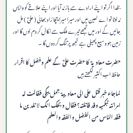
بخدا اگر تو اپنے ارادے سے باز نہ آیا اور اپنے علاقے کو واپس
نہ لوٹا تو اے لعین میں اور میرا میرا چچا زاد بھائی ( علیؓ ) مل
جائیں گے اور میں تجھے تیرے ملک سے نکال کر دم لوں گا اور
زمین جو وسیع پھیلی ہے تجھ پر تنگ کر دوں گا ۔
حضرت معاویہؓ کا حضرت علیؓ کے علم وفضل کا اقرار
حافظ اب اکثیر لکھتے ہیں
لماجاء خبر قتل على الى معاويية جمل يبكى فقالت له
امرائته تبكميه وقد قاتلته؟ فقال ویحک انک لا تلدين ما
فقد الناس من الفضل والفقه والعلم