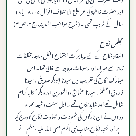
اور حضرت فاطمہؓ کی عمر علیؓ الاختلاف اقوال ۱۵، ۱۸ یا۱۹
سال کے قریب تھی ۔ (شرح مواهب المدینہ، ج ۲، ص۳)
مجلس نکاح
انعقاد نکاح کے لئے یہ با برکت اجتماع بالکل ساده، تکلفات
زمانہ سے مبراء اور رسومات مروجہ سے خالی تھا۔ اس
مبارک نکاح کی تقریب میں سید نا ابوبکر صدیقؓ ، سیدنا
فاروق اعظمؓ ، سید نا عثمانؓ ذوالنورین اور دیگر صحابہ کرام
شامل تھے اور شاہد نکاح تھے ۔ اہل سنت وشیعہ علماء
دونوں نے ان بزرگوں کی شمولیت و شہادت نکاح کو درج کیا
ہے اور خطبہ نکاح جناب نبی اکرم صلى الله عليه وسلم نے