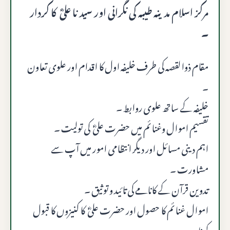
مرکز اسلام مدینہ طیبہ کی نگرانی اور سید نا علیؓ کا کردار
۔
مقام ذوالقصہ کی طرف خلیفہ اول کا اقدام اور علوی تعاون
۔
خلیفہ کے ساتھ علوی روابط ۔
تقسیم اموال وغنائم میں حضرت علیؓ کی تولیت ۔
اہم دینی مسائل اور دیگر انتظامی امور میں آپ سے
مشاورت ۔
تدوین قرآن کے کانامے کی تائید و توثیق ۔
اموال غنائم کا حصول اور حضرت علیؓ کا کنیزوں کا قبول
کرنا۔