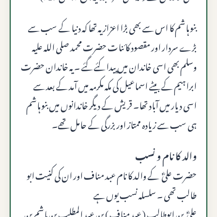
بنو ہاشم کا اس سے بھی بڑا اعزاز یہ تھا کہ دنیا کے سب سے
بڑے سردار اور مقصود کائنات حضرت محمد صلى الله عليه
وسلم بھی اسی خاندان میں پیدا کئے گئے ۔ یہ خاندان حضرت
ابراہیم کے بیٹے اسماعیل کی مکہ مکرمہ میں آمد کے بعد سے
اسی دیار میں آباد تھا۔ قریش کے دیگر خاندانوں میں بنو ہاشم
ہی سب سے زیادہ ممتاز اور بزرگی کے حامل تھے۔
والد کا نام و نسب
حضرت علیؓ کے والد کا نام عبد مناف اور ان کی کنیت ابو
طالب تھی ۔ سلسلہ نسب یوں ہے
علیؓ بن ابوطالب ( عبد مناف ) بن عبد المطلب بن ہاشم بن