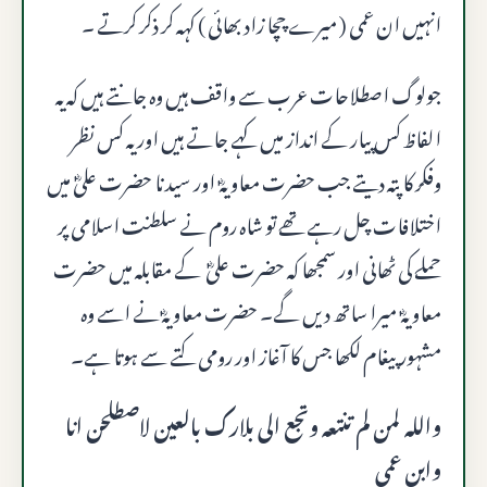
انہیں ان عمی ( میرے چچا زاد بھائی ) کہہ کر ذکر کرتے ۔
جولوگ اصطلاحات عرب سے واقف ہیں وہ جانتے ہیں کہ یہ
الفاظ کس پیار کے انداز میں کہے جاتے ہیں اور یہ کس نظر
وفکر کا پتہ دیتے جب حضرت معاویہؓ اور سید نا حضرت علیؓ میں
اختلافات چل رہے تھے تو شاہ روم نے سلطنت اسلامی پر
حملے کی ٹھانی اور سمجھا کہ حضرت علیؓ کے مقابلہ میں حضرت
معاویہؓ میرا ساتھ دیں گے۔ حضرت معاویہؓ نے اسے وہ
مشہور پیغام لکھا جس کا آغاز اور رومی کتے سے ہوتا ہے۔
والله لمن لم تنتعه وتجع الى بلارك بالعين لاصطلحن انا
وابن عمى