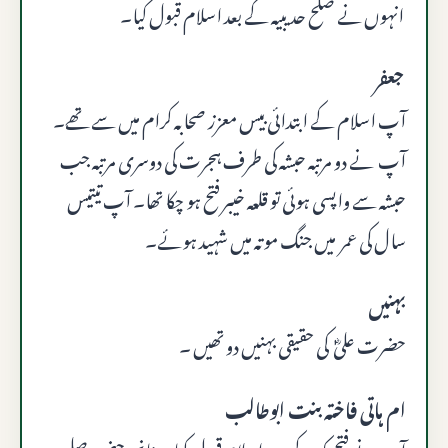
انہوں نے صلح حدیبیہ کے بعد اسلام قبول کیا۔
جعفر
آپ اسلام کے ابتدائی بیس معزز صحابہ کرام میں سے تھے۔
آپ نے دو مرتبہ حبشہ کی طرف ہجرت کی دوسری مرتبہ جب
حبشہ سے واپسی ہوئی تو قلعہ خیبر فتح ہو چکا تھا۔ آپ تیتیس
سال کی عمر میں جنگ موتہ میں شہید ہوئے۔
بہنیں
حضرت علیؓ کی حقیقی بہنیں دو تھیں ۔
ام ہاتی فاختہ بنت ابوطالب
آپ نے فتح مکہ کے دن اسلام قبول کیا، چنانچہ حضور صلى