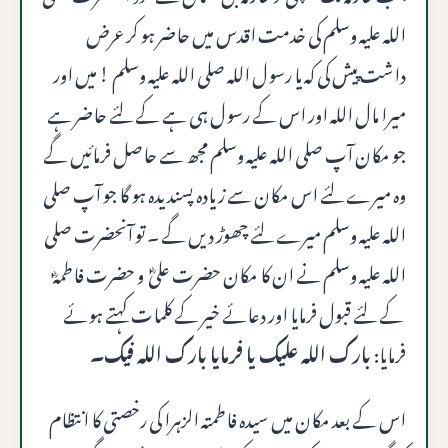
الله عليه وسلم کی خدمت اقدس میں حاضر ہو کر عرض
داشت پیش کی کہ یا رسول اللہ صلى الله عليه وسلم ! میں اور
میرا مال اللہ اور اس کے رسول ہی ہے کے لئے حاضر ہے
جو مکان آپ صلى الله عليه وسلم مجھ سے حاصل فرمائیں گے
وہ میرے لئے اس مکان سے زیادہ پسندیدہ ہو گا جو آپ صلى
الله عليه وسلم میرے لئے چھوڑ دیں گے ۔ تو آنحضرت صلى
الله عليه وسلم نے ان کا مکان حضرت علیؓ و حضرت فاطمہؓ
کے لئے قبول فرمایا اور دعائے خیر کے کلمات کہتے ہوئے
فرمایا:
بارک الله علیک یا فرمایا بارک اللہ فیک۔
اس کے بعد مکان میں سیدہ فاطمتہ الزہرا کی رخصتی کا انتظام