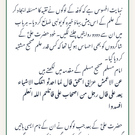
نہایت افسوس ہے کہ کوفہ کے لوگوں نےتقیہ کا مسئلہ ایجاد کر
کے علم کے اس بیش بہاؤ خیرہ کو یونہی ضائع کر دیا۔ ہر باب
میں ان سے دودو روایتیں چلنے لگیں۔ خود حضرت علیؓ کے
شاگردوں کو بھی احساس ہو گیا تھا کہ کس قدر علم صحیح مشتبہ
کر دیا گیا۔
امام مسلم صحیح مسلم کے مقدمہ میں لکھتے ہیں
عن الاعمش عزابى اسحق قال لما احدثو اتلك الاشياء
يعد على قال رجل من اصحاب على قاتلهم الله اتعلم
افسدوا
حضرت علیؓ کے بعد جب لوگوں نے ان کے نام ایسی باتیں