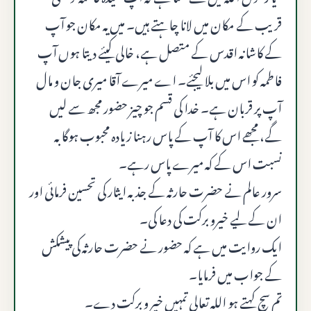
قریب کے مکان میں لانا چاہتے ہیں۔ میں یہ مکان جو آپ
کے کاشانہ اقدس کے متصل ہے، خالی کیئے دیتا ہوں آپ
فاطمہ کو اس میں بلا لیجئے۔ اے میرے آقا میری جان و مال
آپ پر قربان ہے۔ خدا کی قسم جو چیز حضور مجھ سے لیں
گے، مجھے اس کا آپ کے پاس رہنا زیادہ محبوب ہوگا بہ
نسبت اس کے کہ میرے پاس رہے۔
سرور عالم نے حضرت حارثہ کے جذبہ ایثار کی تحسین فرمائی اور
ان کے لیے خیرو برکت کی دعا کی۔
ایک روایت میں ہے کہ حضور نے حضرت حارثہ کی پیشکش
کے جواب میں فرمایا۔
تم سچ کہتے ہو اللہ تعالی تمہیں خیر و برکت دے۔