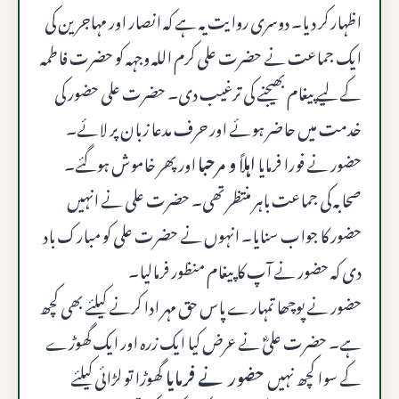
اظہار کر دیا۔ دوسری روایت یہ ہے کہ انصار اور مہاجرین کی
ایک جماعت نے حضرت علی کرم الله وجہہ کو حضرت فاطمہ
کے لیے پیغام بھیجنے کی ترغیب دی۔ حضرت علی حضور کی
خدمت میں حاضر ہوئے اور حرف مدعا زبان پر لائے۔
حضور نے فورا فرمایا
اہلاً و مرحبا
اور پھر خاموش ہوگئے۔
صحابہ کی جماعت باہر منتظر تھی۔ حضرت علی نے انہیں
حضور کا جواب سنایا۔ انہوں نے حضرت علی کو مبارک باد
دی کہ حضور نے آپ کا پیغام منظور فرمالیا۔
حضور نے پوچھا تمہارے پاس حق مہر ادا کرنے کیلئے بھی کچھ
ہے۔ حضرت علیؓ نے عرض کیا ایک زرہ اور ایک گھوڑے
کے سوا کچھ نہیں
حضور نے فرمایا
گھوڑا تو لڑائی کیلئے