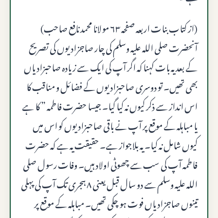
(از کتاب بنات اربعہ صفحہ ۶۳ مولانا محمد نافع صاحب)
آنحضرت صلى الله عليه وسلم کی چار صاجزادیوں کی تصریح
کے بعد یہ بات کہنا کہ اگر آپ کی ایک سے زیادہ صاحبزادیاں
بھی تھیں۔ تو دوسری صاحبزادیوں کے فضائل و مناقب کا
اس انداز سے ذکر کیوں نہ کیا گیا۔ جیسا حضرت فاطمہ ” کا ہے
یا مباہلہ کے موقع پر آپ نے باقی صاحبزادیوں کو اس میں
کیوں شامل نہ کیا۔ یہ بلاجواز ہے۔ حقیقت یہ ہے کہ حضرت
فاطمہ آپ کی سب سے چھوٹی اولاد ہیں۔ وفات رسول صلى
الله عليه وسلم سے دو سال قبل یعنی ۸ ہجری تک آپ کی پہلی
تینوں صاجزادیاں فوت ہو چکی تھیں۔ مباہلہ کے موقع پر