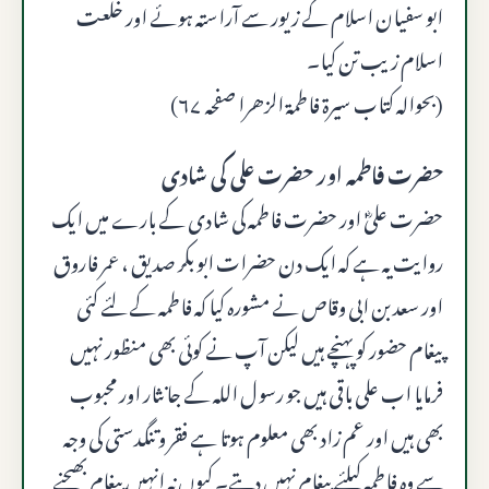
ابو سفیان اسلام کے زیور سے آراستہ ہوئے اور خلعت
اسلام زیب تن کیا۔
(بحوالہ کتاب سيرة فاطمۃ الزھرا صفحہ ۶۷)
حضرت فاطمہ اور حضرت علی کی شادی
حضرت علیؓ اور حضرت فاطمہ کی شادی کے بارے میں ایک
روایت یہ ہے کہ ایک دن حضرات ابو بکر صدیق ، عمر فاروق
اور سعد بن ابی وقاص نے مشورہ کیا کہ فاطمہ کے لئے کئی
پیغام حضور کو پہنچے ہیں لیکن آپ نے کوئی بھی منظور نہیں
فرمایا اب علی باقی ہیں جو رسول الله کے جانثار اور محبوب
بھی ہیں اور عم زاد بھی معلوم ہوتا ہے فقر و تنگدستی کی وجہ
سے وہ فاطمہ کیلئے پیغام نہیں دیتے۔ کیوں نہ انہیں پیغام بھیجنے