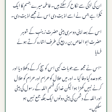
ان کی لڑکی سے نکاح کر سکتے ہیں۔ فاطمہ میرے جسم کا ایک
ٹکڑا ہے جس نے اسے اذیت دی اس نے مجھے اذیت دی۔
اس کے بعد اپنی دوسری بیٹی حضرت زینب کے شوہر
حضرت ابو العاص بن ربیع کی طرف اشارہ کرتے ہوئے
فرمایا
"اس نے مجھ سے جو بات کہی اس کو سچ کر کے دکھلا دیا اور
جو وعدہ کیا وفا کیا ۔ اور میں حلال کو حرام اور حرام کو حلال
کرنے نہیں کھڑا ہوا لیکن خدا کی قسم اللہ کے رسول کی بیٹی
اور اللہ کے دشمن کی بیٹی دونوں ایک جگہ جمع نہیں ہو
سکتیں۔