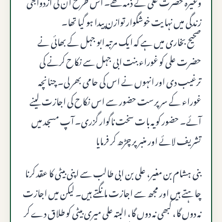
وغیرہ حضرت علی کے ذمہ تھے۔ اس طرح ان کی ازدواجی
زندگی میں نہایت خوشگوار توازن پیدا ہو گیا تھا۔
صحیح بخاری میں ہے کہ ایک مرتبہ ابو جہل کے بھائی نے
حضرت علی کو غوراء بنت ابی جہل سے نکاح کرنے کی
ترغیب دی اور انہوں نے اس کی حامی بھر لی۔ چنانچہ
غوراء کے سرپرست حضور سے اس نکاح کی اجازت لینے
آئے۔ حضور کو یہ بات سخت ناگوار گزری۔ آپ مسجد میں
تشریف لائے اور منبر پر چڑھ کر فرمایا
بنی ہشام بن مغیر، علی بن ابی طالب سے اپنی بیٹی کا عقد کرنا
چاہتے ہیں اور مجھ سے اجازت مانگتے ہیں۔ لیکن میں اجازت
نہ دوں گا، کبھی نہ دوں گا، البتہ علی میری بیٹی کو طلاق دے کر