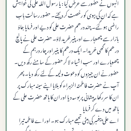
انہوں نے حضور سے عرض کیا : یا رسول الله علی کی خواہش
ہے کہ ان کی بیوی کو رخصت کر دیجئے۔ حضور رسالت باب
راضی ہو گئے۔ چند درھم حضرت علی کو دیے اور فرمایا جاؤ
بازار سے چھوہارے اور پنیر خرید لاؤ۔ حضرت علی نے پانچ
در ھم کا گھی خریدا۔ ایک درھم کا پنیر اور چار درہم کے
چھوہارے اور سب اشیاء لا کر حضور کے سامنے رکھ دیں۔
حضور نے ان چیزوں کو دعوت ولیمہ کے لئے رکھ دیا۔ پھر
آپ نے حضرت فاطمتہ الزہراء کو بلایا اپنے سینہ مبارک پر
ان کا سر رکھا، پیشانی پر بوسہ دیا اور ان کا ہاتھ حضرت علی کے
ہاتھ میں دے کر فرمایا
اے علی پیغمبر کی بیٹی تجھے مبارک ہو۔ اور اے فاطمہ تیرا