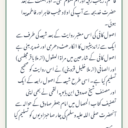
حضرت خدیجہ سے آپ کی اولاد طیب طاہر اور فاطمہ پیدا
ہوئی۔
اصول کافی کی اس معتبر روایت کے بعد شیعہ کی طرف سے
ایک سے زائد بیٹیوں کا انکار ھٹ دھرمی اور ضد پر مبنی ہے
اصول کافی کے شارحین میں مراۃ العقول (از ملا باقر مجلسی)
اور الصافی (از ملا خلیل قزوینی) نے اس روایت کو صحیح
تسلیم کیا ہے۔ اسی طرح شیعہ کے اصول رابعہ کے ایک
اور مصنف شیخ صدوق ابن بابویہ القمی نے بھی اپنی
تصنیف کتاب الحصال میں امام جعفر صادق کے حوالہ سے
آنحضرت صلى الله عليه وسلم کی چار صاحبزادیوں کو تسلیم کیا
ہے۔