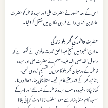
اس کے بعد حضور نے حضرت علی اور سیدہ فاطمہ کو حضرت
حارثہ بن نعمان والے قریبی مکان میں منتقل کرا لیا۔
حضرت فاطمہ کی گھریلو زندگی
مدارج النبوۃ میں شیخ عبدالحق محدث دہلوی نے لکھا ہے کہ
رسول اللہ صلى الله عليه وسلم نے حضرت علی اور سیدہ
فاطمہ کے درمیان گھریلو کاموں کی تقسیم فرمادی تھی۔
چنانچہ گھر کے اندر جتنے کام تھے۔ مثلاً چکی پینا، جھاڑو دینا،
کھانا پکانا وغیرہ وہ سب سیدہ فاطمہ کے ذمہ تھے اور باہر کے
سب کام مثلاً بازار سے سودا سلف لانا اونٹ کو پانی پلانا