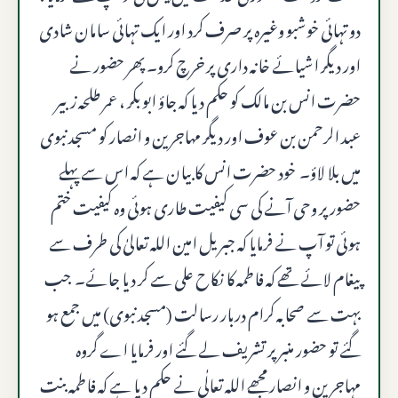
دو تہائی خوشبو وغیرہ پر صرف کرد اور ایک تہائی سامان شادی
اور دیگر اشیائے خانہ داری پر خرچ کرو۔ پھر حضور نے
حضرت انس بن مالک کو حکم دیا کہ جاؤ ابو بکر ، عمر طلحہ زبیر
عبد الرحمن بن عوف اور دیگر مهاجرین و انصار کو مسجد نبوی
میں بلا لاؤ۔ خود حضرت انس کا بیان ہے کہ اس سے پہلے
حضور پر وحی آنے کی سی کیفیت طاری ہوئی وہ کیفیت ختم
ہوئی تو آپ نے فرمایا کہ جبریل امین اللہ تعالیٰ کی طرف سے
پیغام لائے تھے کہ فاطمہ کا نکاح علی سے کر دیا جائے۔ جب
بہت سے صحابہ کرام دربار رسالت (مسجد نبوی) میں جمع ہو
گئے تو حضور منبر پر تشریف لے گئے اور فرمایا اے گروہ
مہاجرین و انصار مجھے الله تعالٰی نے حکم دیا ہے کہ فاطمہ بنت