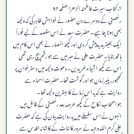
از کتاب سیرت فاطمتہ الزهرا صفحه ۹۴
رخصتی کے دوسرے دن حضور نے خواہش ظاہر کی کہ ولیمہ
بھی ہونا چاہیے۔ حضرت سعد نے اس مقصد کے لیے فوراً
ایک بھیٹر ہدیہ پیش کر دی اور کچھ انصار نے بھی اس کام میں
ہاتھ بٹایا۔ حضرت علی نے مہر میں سے جو رقم بیچ رہی تھی
اس سے کچھ اشیاء خریدیں۔ دعوت ولیمہ میں دستر خوان پر
کھجور، پنیر زمان جو اور گوشت تھا۔ حضرت اسماء سے
روایت ہے کہ یہ اس زمانے کا بہترین ولیمہ تھا۔
جو اصحاب نکاح کے کچھ عرصہ بعد رخصتی کے قائل ہیں
انہوں نے اس سلسلے میں یہ روایت بیان کی ہے کہ حضرت
علی کرم اللہ وجہہ نے سرور کائنات کے کاشانہ اقدس سے