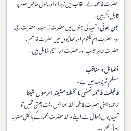
حضرت فاطمہ کے القاب میں زہراء اور بتول خاص طور پر
قابل ذکر ہیں۔
بہن بھائی :
آپ کی بہنوں میں حضرت زینب، حضرت رقیہ
اور حضرت ام کلثوم اور بھائیوں میں حضرت قاسم ،
حضرت طاہر طیب اور حضرت ابراہیم شامل ہیں۔
فضائل و مناقب
مسلم شریف میں ہے۔
فاقبلت فاطمه تمشى ما تخطئة مشيتد الرسول شيئا
ترجمہ: یعنی حضرت فاطمہ الله عنا جس وقت چلتی تھیں تو
آپ چال ڈھال سے اپنے والد حضرت محمد کے بالکل مشابہ
ہوتی تھیں۔