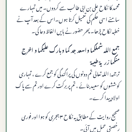
محمد کا نکاح علی بن ابی طالب سے کردوں۔ میں تمہارے
سامنے اسی حکم کی تعمیل کرتا ہوں۔اس کے بعد آپ نے
خطبہ نکاح پڑھا۔ پھر حضور نے بایں الفاظ دعا کی۔
جمع الله شملكما واسعد جد كما وبارك عليكما و اخرج
منكما زرية طيبة
ترجمہ: اللہ تعالی تم دونوں کی پراگندگی کو جمع کرے ، تمہاری
کوششوں کو سعید بنائے ، تم پر برکت کرے اور تم سے پاک
اولاد پیدا کرے۔
صحیح روایت کے مطابق یہ نکاح
۳
ہجری کو ہوا اور فوری
رخصتی عمل میں آئی۔