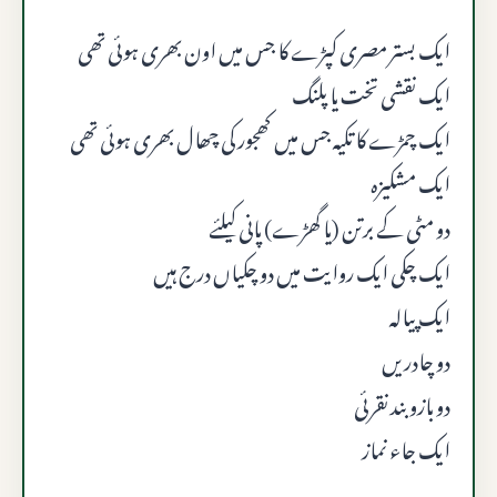
ایک بستر مصری کپڑے کا جس میں اون بھری ہوئی تھی
ایک نقشی تخت یا پلنگ
ایک چمڑے کا تکیہ جس میں کھجور کی چھال بھری ہوئی تھی
ایک مشکیزہ
دو مٹی کے برتن (یا گھڑے) پانی کیلئے
ایک چکی ایک روایت میں دو چکیاں درج ہیں
ایک پیالہ
دو چادریں
دو بازو بند نقرئی
ایک جاء نماز