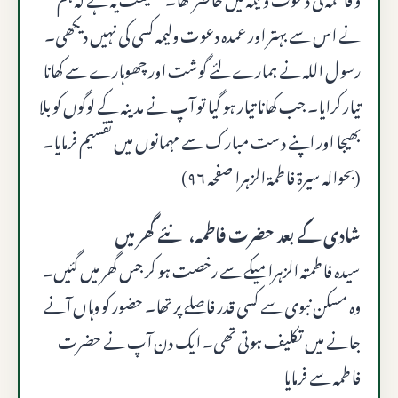
نے اس سے بہتر اور عمدہ دعوت ولیمہ کسی کی نہیں دیکھی۔
رسول اللہ نے ہمارے لئے گوشت اور چھوہارے سے کھانا
تیار کرایا۔ جب کھانا تیار ہو گیا تو آپ نے مدینہ کے لوگوں کو بلا
بھیجا اور اپنے دست مبارک سے مہمانوں میں تقسیم فرمایا۔
(بحوالہ سیرۃ فاطمۃ الزہرا صفحہ ۹۶)
شادی کے بعد حضرت فاطمہ، نئے گھر میں
سیدہ فاطمتہ الزہرا میکے سے رخصت ہو کر جس گھر میں گئیں۔
وہ مسکن نبوی سے کسی قدر فاصلے پر تھا۔ حضور کو وہاں آنے
جانے میں تکلیف ہوتی تھی۔ ایک دن آپ نے حضرت
فاطمہ سے فرمایا