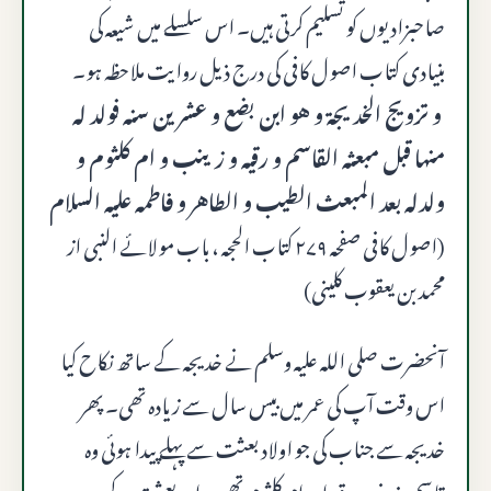
صاحبزادیوں کو تسلیم کرتی ہیں۔ اس سلسلے میں شیعہ کی
بنیادی کتاب اصول کافی کی درج ذیل روایت ملاحظہ ہو۔
و تزويج الخديجة و هو ابن بضع و عشرين سنه فولد له
منها قبل مبعثه القاسم و رقیه و زینب و ام کلثوم و
ولدله بعد المبعث الطيب و الطاهر و فاطمہ علیہ السلام
(اصول کافی صفحہ ۲۷۹ کتاب الحجہ ، باب مولائے النبی از
محمد بن یعقوب کلینی)
آنحضرت صلى الله عليه وسلم نے خدیجہ کے ساتھ نکاح کیا
اس وقت آپ کی عمر میں بیس سال سے زیادہ تھی۔ پھر
خدیجہ سے جناب کی جو اولاد بعثت سے پہلے پیدا ہوئی وہ
قاسم، زینب رقیہ اور ام کلثوم تھی۔ اور بعثت کے بعد