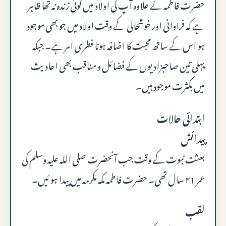
حضرت فاطمہ کے علاوہ آپ کی اولاد میں کوئی زندہ نہ تھا ظاہر
ہے کہ فراوانی اور خوشحالی کے وقت اولاد میں جو بھی موجود
ہو اس کے ساتھ محبت کا اضافہ ہونا فطری امر ہے۔ جبکہ
پہلی تین صاحبزادیوں کے فضائل و مناقب بھی احادیث
میں بکثرت موجود ہیں۔
ابتدائی حالات
پیدائش
بعثت نبوت کے وقت جب آنحضرت صلى الله عليه وسلم کی
عمر ۲1 سال تھی۔ حضرت فاطمہ مکہ مکرمہ میں پیدا ہو ئیں۔
لقب