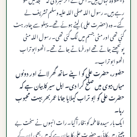
رہے ہیں۔ رسول اللہ صلى الله عليه وسلم تشریف لے
گئے۔ وہ (حضرت علی ) لیٹے ہوئے تھے۔ پہلو سے چادر ہٹ
گئی تھی اور مٹی جسم میں لگ گئی تھی۔ رسول اللہ مٹی
پونچھتے جاتے تھے اور فرماتے جاتے تھے۔ اٹھو ابو تراب
اٹھو ابو تراب۔
حضور، حضرت علی کو اپنے ساتھ گھر لائے اور دونوں
میاں بیوی میں صلح کرا دی۔ اہل سیر کا بیان ہے کہ
حضرت علی کو ابو تراب کہلایا جانا عمر بھر بہت محبوب
رہا۔
ایک بار سیدہ فاطمہ کو بخار آگیا۔ رات انہوں نے سخت بے
چینی میں کائی۔ حضرت علی کا بیان ہے کہ میں بھی ان کے