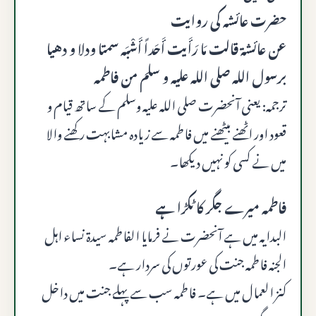
حضرت عائشہ کی روایت
عن عائشة قالت مَا رَأَيت أَحَداً أَشْبَه سمتا ودلا و دهیا
برسول اللہ صلی اللہ علیہ و سلم من فاطمه
ترجمہ: یعنی آنحضرت صلی اللہ علیہ وسلم کے ساتھ قیام و
قعود اور اٹھنے بیٹھنے میں فاطمہ سے زیادہ مشابہت رکھنے والا
میں نے کسی کو نہیں دیکھا۔
فاطمہ میرے جگر کا ٹکڑا ہے
البدایہ میں ہے آنحضرت نے فرمایا الفاطمہ سیدۃ نساء اہل
الجنہ فاطمہ جنت کی عورتوں کی سردار ہے۔
کنز العمال میں ہے۔ فاطمہ سب سے پہلے جنت میں داخل