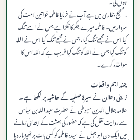
ہوں گی۔
. صحیح بخاری میں ہے آپ نے فرمایا فاطمہ خواتین امت کی
سردار ہیں۔ فاطمہ میرے جگر کا ٹکڑا ہے جس نے اسے تنگ
کیا اس نے مجھے تنگ کیا، جس نے مجھے تنگ کیا اس نے الله
کو تنگ کیا جس نے الله کو تنگ کیا قریب ہے کہ الله اس کا
مواخذہ کرے۔
چند اہم واقعات
زینی دحلان نے سیرۃ صلبیہ کے حاشیہ پر لکھا ہے۔
علامہ جلال الدین سیوطی نے حضرت عبد اللہ بن عباس
سے روایت نقل کی ہے کہ حضور کی بعثت کے ابتدائی زمانے
میں ایک دن ابو جہل نے سیدہ فاطمہ کو کسی بات پر تھپڑ مار دیا