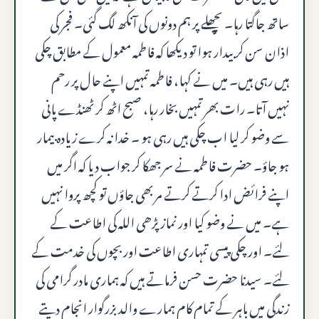
ساتھ جاگتا رہا۔ پچھلے پر ہم دونوں کی آنکھ لگ گئی۔ فجر کی
اذان سن کر بیدار ہوا تو دیکھا کہ فاطمہ معمول کے مطابق چکی
ہیں رہی ہیں۔ میں نے کہا، فاطمہ تمہیں اپنے حال پر رحم
نہیں آتا۔ رات بھر تمہیں بخار رہا، صبح اٹھ کر ٹھنڈے پانی
سے وضو کر لیا اب چکی ہیں رہی ہو ۔ خدا نہ کرے زیادہ بیمار
ہو جاؤ۔ حضرت فاطمہ نے سر جھکا کر جواب دیا کہ اگر میں
اپنے فرائض ادا کرتے کرتے مر بھی جاؤں تو کچھ پروا نہیں
ہے۔ میں نے وضو کیا اور نماز پڑھی اللہ کی اطاعت کے
لئے۔ اور چکی پیسی تمہاری اطاعت اور بچوں کی خدمت کے
لئے۔ سیدنا حضرت حسن فرماتے ہیں کہ ہماری مادر گرامی کی
زندگی میں باہر کے تمام کام ہمارے والد بزرگوار انجام دیتے