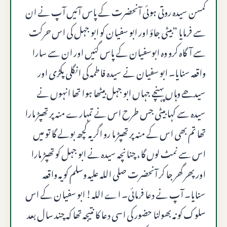
کمسن سیدہ روتی ہوئی آنحضرت کے پاس آئیں آپ نے ان
سے فرمایا ”بیٹی جاؤ اور ابو سفیان کو ابو جہل کی اس حرکت
سے آگاہ کرو وہ ابوسفیان کے پاس گئیں اور ان سے سارا
واقعہ سنایا۔ ابو سفیان نے سیدہ فاطمہ کی انگلی پکڑی اور
سیدھے وہاں پہنچے جہاں ابو جہل بیٹھا ہوا تھا انہوں نے
سیدہ سے کہا بیٹی جس طرح اس نے تمہارے منہ پر تھپڑ مارا
تھا تم بھی اس کے منہ پر تھپڑ ما رو اگر یہ کچھ بولے گا تو میں
اس سے نمٹ لوں گا، چنانچہ سیدہ نے ابو جہل کو تھپڑ مارا
اور پھر گھر جا کر آنحضرت صلى الله عليه وسلم کو یہ واقعہ
سنایا۔ آپ نے دعا فرمائی۔ اے الله! ابو سفیان کے اس
سلوک کو نہ بھولنا حضور کی اسی دعا کا نتیجہ تھا کہ چند سال بعد