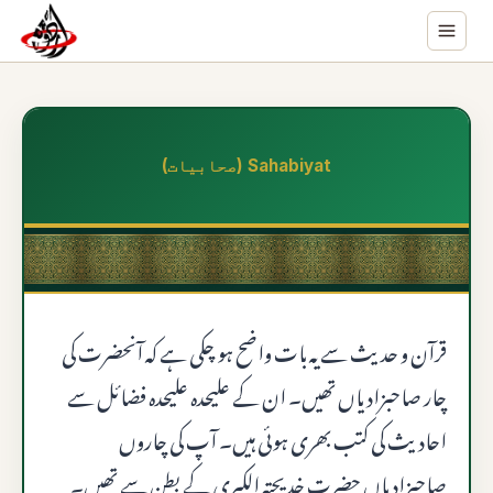
Sahabiyat (صحابیات)
قرآن و حدیث سے یہ بات واضح ہو چکی ہے کہ آنحضرت کی
چار صاحبزادیاں تھیں۔ ان کے علیحدہ علیحدہ فضائل سے
احادیث کی کتب بھری ہوئی ہیں۔ آپ کی چاروں
صاحبزادیاں حضرت خدیجتہ الکبری کے بطن سے تھیں۔