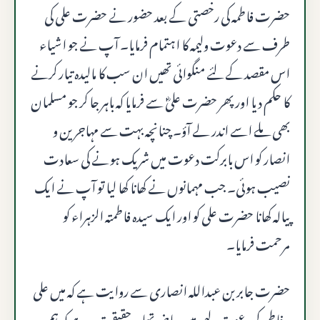
حضرت فاطمہ کی رخصتی کے بعد حضور نے حضرت علی کی
طرف سے دعوت ولیمہ کا اہتمام فرمایا۔ آپ نے جو اشیاء
اس مقصد کے لئے منگوائی تھیں ان سب کا مالیدہ تیار کرنے
کا حکم دیا اور پھر حضرت علیؓ سے فرمایا کہ باہر جا کر جو مسلمان
بھی ملے اسے اندر لے آؤ۔ چنانچہ بہت سے مہاجرین و
انصار کو اس بابرکت دعوت میں شریک ہونے کی سعادت
نصیب ہوئی۔ جب مہمانوں نے کھانا کھا لیا تو آپ نے ایک
پیالہ کھانا حضرت علی کو اور ایک سیدہ فاطمتہ الزہراء کو
مرحمت فرمایا۔
حضرت جابر بن عبداللہ انصاری سے روایت ہے کہ میں علی
و فاطمہ کی دعوت ولیمہ میں حاضر تھا۔ حقیقت یہ ہے کہ ہم