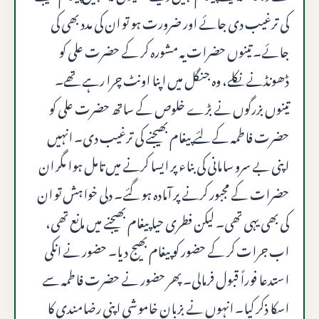
کی ترغیب دی جائے اور ضرورت ہو تو ان کی مدد بھی کی
جائے۔ تینوں حضرات یہ مشورہ کر کے حضرت علی کو
ڈھونڈنے نکلے، وہ جنگل میں اپنا اونٹ چرا رہے تھے۔
تینوں بزرگوں نے بڑے خلوص کے ساتھ حضرت علی کو
حضرت فاطمہ کے لئے پیغام بھیجنے کی ترغیب دی۔ انہیں
اپنی بے سرو سامانی کی بناء پر ایسا کرنے میں تامل ہوا مگر ان
حضرات کے مجبور کرنے پر آمادہ ہو گئے۔ دلی خواہش تو ان
کی بھی یہی تھی۔ لیکن فطری حیا پیغام بھیجنے میں مانع تھی،
اب جرات کر کے حضور کو پیغام بھیج دیا۔ حضور نے انکی
استدعا فوراً قبول فرمالی۔ پھر حضور نے حضرت فاطمہ سے
اسکا ذکر کیا۔ انہوں نے بزبان خاموشی اپنی رضامندی کا