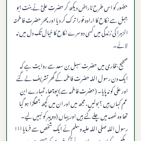
حضور کو اس طرح ناراض دیکھ کر حضرت علیؓ نے بنت ابو
جہل سے نکاح کا ارادہ فورا ترک کر دیا اور پھر حضرت فاطمتہ
الزہرا کی زندگی میں کسی دوسرے نکاح کا خیال تک دل میں نہ
لائے۔
صحیح بخاری میں حضرت سہل بن سعد سے روایت ہے کہ
ایک دن رسول اللہ حضرت فاطمہ کے گھر تشریف لے گئے
اور علی کو نہ پایا۔ (حضرت فاطمہ سے) پوچھا، تمہارے ابن
عم کہاں ہیں ؟ بولیں، مجھ میں اور ان میں کچھ جھگڑا ہو گیا
تھا وہ غصہ میں چلے گئے ہیں اور یہاں (دوپہر کو نہیں لیے۔
رسول اللہ صلى الله عليه وسلم نے ایک شخص سے فرمایا ا ا ا
دیکھو وہ کہاں ہیں۔ اس نے آکر خبر دی کہ مسجد میں سو