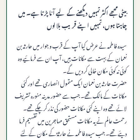
بیٹی مجھے اکثر تمہیں دیکھنے کے لیے آنا پڑتا ہے۔ میں
چاہتا ہوں، تمہیں اپنے قریب بلا لوں
سیدہ فاطمہ نے عرض کیا آپ کے قرب و جوار میں حارثہ بن
نعمان کے بہت سے مکانات ہیں، آپ ان سے فرمائیے وہ
کوئی نہ کوئی مکان خالی کر دیں گے۔
حضرت حارثہ بن نعمان ایک متمول انصاری تھے اور کئی
مکانات کے مالک تھے۔ جب سے حضور مدینہ منورہ تشریف
لائے تھے وہ اپنے کئی مکانات حضور کی نذر کر چکے تھے۔
رحمت عالم نے یہ مکانات مستحق مهاجرین میں تقسیم فرما
دیئے تھے۔ جب سیدہ فاطمہ نے حارثہؓ کے مکان کے لئے