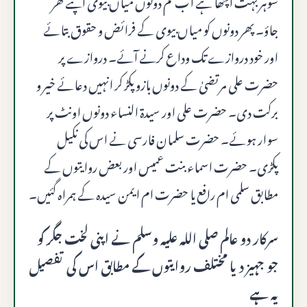
شوہر بہت اچھا ہے اب تم دونوں میاں بیوی اپنے گھر
جاؤ۔ پھر دونوں کو میاں بیوی کے فرائض و حقوق بتائے
اور خود دروازے تک وداع کرنے آئے۔ دروازے پر
حضرت علی مرتضیٰ کے دونوں بازو پکڑ کر انہیں دعائے خیر و
برکت دی۔ حضرت علی اور سیدۃ النساء دونوں اونٹ پر
سوار ہوئے۔ حضرت سلمان فارسی نے اس کی نکیل
پکڑی۔ حضرت اسماء بنت عمیس اور بعض روایتوں کے
مطابق سلمی ام رافع یا حضرت ام ایمن سیدہ کے ہمراہ گئیں۔
سرکار دو عالم صلى الله عليه وسلم نے اپنی لخت جگر کو
جو جہیز دیا مختلف روایتوں کے مطابق اس کی تفصیل
یہ ہے