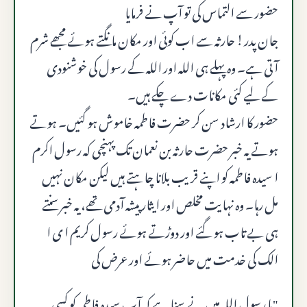
حضور سے التماس کی تو آپ نے فرمایا
جان پدر! حارثہ سے اب کوئی اور مکان مانگتے ہوئے مجھے شرم
آتی ہے۔ وہ پہلے ہی اللہ اور اللہ کے رسول کی خوشنودی
کے لیے کئی مکانات دے چکے ہیں۔
حضور کا ارشاد سن کر حضرت فاطمہ خاموش ہو گئیں۔ ہوتے
ہوتے یہ خبر حضرت حارثہ بن نعمان تک پہنچی کہ رسول اکرم
ا سیدہ فاطمہ کو اپنے قریب بلانا چاہتے ہیں لیکن مکان نہیں
مل رہا۔ وہ نہایت مخلص اور ایثار پیشہ آدمی تھے، یہ خبر سنتے
ہی بے تاب ہو گئے اور دوڑتے ہوئے رسول کریم ا ی ا
الک کی خدمت میں حاضر ہوئے اور عرض کی
"یا رسول اللہ میں نے سنا ہے کہ آپ سیدہ فاطمہ کو کسی