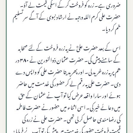
ضروری ہے۔ زرہ کو فروخت کر کے اسکی قیمت لے آؤ۔
حضرت علی کرم اللہ وجہہ نے ارشاد نبوی کے آگے سر تسلیم
خم کر دیا۔
اس کے بعد حضرت علیؓ نے یہ زرہ فروخت کے لئے صحابہ
کے سامنے پیش کی۔ حضرت عثمان ذوالنورین نے
۳۸۰
در
هم پر یہ زرہ خرید لی۔ اور پھر ہدیتا حضرت علی کو واپس دے
دی۔ حضرت علی یہ رقم لے کر حضور کی خدمت میں حاضر
ہوئے اور سارا واقعہ عرض کیا تو آپ نے عثمان کے حق
میں دعائے خیر کی۔ اسی اثناء میں حضور نے حضرت فاطمہ
کی رضامندی حاصل کر لی تھی۔ حضرت علی نے زرہ کی
قیمت فروخت حضور کی خدمت میں پیش کی تو آپ نے فرمایا :