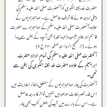
حضرت خدیجتہ الکبری کو آنحضرت صلى الله عليه وسلم کی
پہلی زوجہ ہونے کا شرف حاصل ہے۔ صاحبزادیوں کے
علاوہ آنحضرت صلى الله عليه وسلم کے صاحبزادے حضرت
قاسم اور طاہر طیب (عبدالله) بھی آپ کے بطن سے پیدا
ہوئے۔ (از صحیح الرواستہ صفحہ ۲۲۰ ج ۹)
آنحضرت صلى الله عليه وسلم کی تمام اولاد حضرت
ابراہیم کے علاوہ حضرت خدیجتہ الکبری کی بطن سے
تھی۔
آنحضرت کی چار صاحبزادیوں کے متعلق ذخائر احادیث میں
اس قدر تصریحات موجود ہیں جنہیں تواتر کا درجہ حاصل
ہے۔ اس کے بارے میں شیعہ کی بعض کتب بھی چار