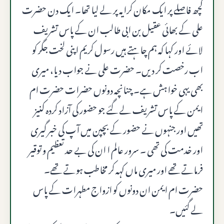
کچھ فاصلے پر ایک مکان کرایہ پر لے لیا تھا۔ ایک دن حضرت
علی کے بھائی عقیل بن ابی طالب ان کے پاس تشریف
لائے اور کہا کہ ہم چاہتے ہیں رسول کریم اپنی لخت جگر کو
اب رخصت کر دیں۔ حضرت علی نے جواب دیا، میری
بھی یہی خواہش ہے۔ چنانچہ دونوں حضرات حضرت ام
ایمن کے پاس تشریف لے گئے جو حضور کی آزاد کردہ کنیز
تھیں اور جنہوں نے حضور کے بچپن میں آپ کی خبر گیری
اور خدمت کی تھی ۔ سرور عالم ا ان کی بے حد تعظیم و توقیر
فرماتے تھے اور میری ماں کہہ کر مخاطب ہوتے تھے۔
حضرت ام ایمن ان دونوں کو ازواج مطہرات کے پاس
لے گئیں۔