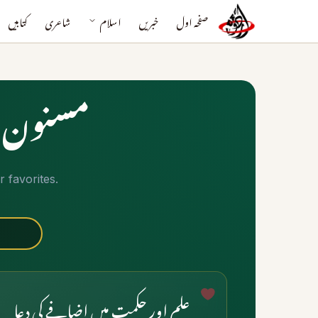
صفحہ اول
خبریں
اسلام
شاعری
کتابیں
مسنون د
 favorites.
علم اور حکمت میں اضافے کی دعا