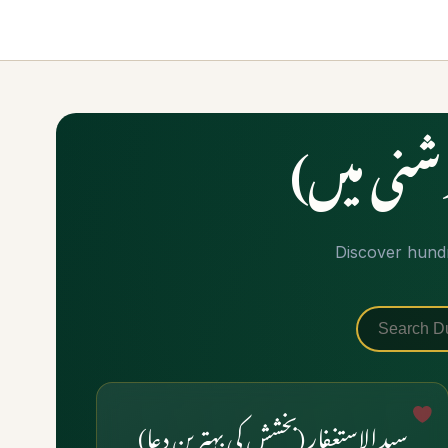
شنی میں)
Discover hundre
سید الاستغفار (بخشش کی بہترین دعا)