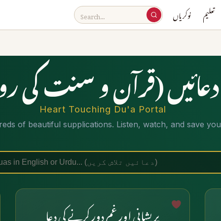
تعلیم
نوکریاں
عائیں (قرآن و سنت کی رو
Heart Touching Du'a Portal
ds of beautiful supplications. Listen, watch, and save your
پریشانی اور غم دور کرنے کی دعا