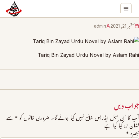
ستمبر 21, 2021
admin
Tariq Bin Zayad Urdu Novel by Aslam Rahi
جواب دیں
آپ کا ای میل ایڈریس شائع نہیں کیا جائے گا۔
ضروری خانوں کو
*
سے
نشان زد کیا گیا ہے
تبصرہ
*