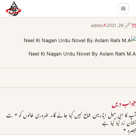
ستمبر 29, 2021
admin
Neel Ki Nagan Urdu Novel By Aslam Rahi M.A
جواب دیں
آپ کا ای میل ایڈریس شائع نہیں کیا جائے گا۔
ضروری خانوں کو
*
سے
نشان زد کیا گیا ہے
تبصرہ
*