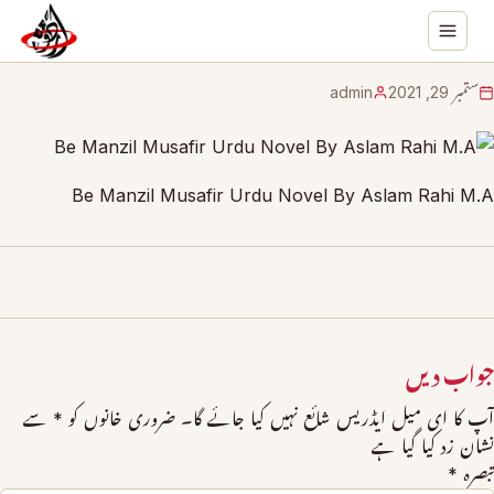
ستمبر 29, 2021
admin
Be Manzil Musafir Urdu Novel By Aslam Rahi M.A
جواب دیں
آپ کا ای میل ایڈریس شائع نہیں کیا جائے گا۔
ضروری خانوں کو
*
سے
نشان زد کیا گیا ہے
تبصرہ
*